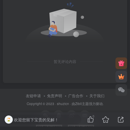
  top: -7px;
  left: 29px;
  height: 12px;
  width: 60px;
  content: 
" "
;
  display: block;
  z-index: 
999
;
  border-radius: 5px 5px 
0
0
;
  border: solid 1px
 #dc8f03;
  background:
 #ffa500;
  background: linear-
gradient
(
to right,
 #dc8f
暂无评论内容
}
.deng:after 
{
  position: absolute;
  bottom: -7px;
  left: 10px;
  height: 12px;
友链申请
免责声明
广告合作
关于我们
  width: 60px;
Copyright © 2023 ·
shuzicn
· 由
Zibll主题
强力驱动.
  content: 
" "
;
  display: block;
  margin-left: 20px;
0
欢迎您留下宝贵的见解！
  border-radius: 
0
0
 5px 5px;
  border: solid 1px
 #dc8f03;