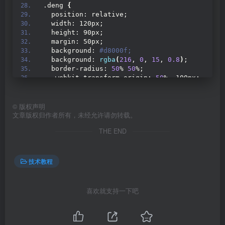
.deng 
{
  position: relative;
  width: 120px;
  height: 90px;
  margin: 50px;
  background:
 #d8000f;
  background: 
rgba
(
216
, 
0
, 
15
, 
0.8
)
;
  border-radius: 
50
% 
50
%;
  -webkit-transform-origin: 
50
% -100px;
  -webkit-animation: swing 3s infinite ease-
i
  box-shadow: -5px 5px 50px 4px 
rgba
(
250
, 
108
}
©
版权声明
文章版权归作者所有，未经允许请勿转载。
.deng-a 
{
THE END
  width: 100px;
  height: 90px;
  background:
 #d8000f;
  background: 
rgba
(
216
, 
0
, 
15
, 
0.1
)
;
技术教程
  margin: 12px 8px 8px 10px;
  border-radius: 
50
% 
50
%;
  border: 2px solid
 #dc8f03;
喜欢就支持一下吧
}
.deng-b 
{
  width: 45px;