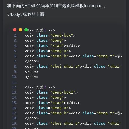
将下面的HTML代码添加到主题页脚模板footer.php，
</body>标签的上面。
<
!-- 灯笼
1
 --
>
<
div 
class
=
"deng-box"
>
<
div 
class
=
"deng"
>
<
div 
class
=
"xian"
><
/div
>
<
div 
class
=
"deng-a"
>
<
div 
class
=
"deng-b"
><
div 
class
=
"deng-t"
>
节
<
/d
<
/div
>
<
div 
class
=
"shui shui-a"
><
div 
class
=
"shui-c"
>
<
/div
>
<
/div
>
<
!-- 灯笼
2
 --
>
<
div 
class
=
"deng-box1"
>
<
div 
class
=
"deng"
>
<
div 
class
=
"xian"
><
/div
>
<
div 
class
=
"deng-a"
>
<
div 
class
=
"deng-b"
><
div 
class
=
"deng-t"
>
春
<
/d
<
/div
>
<
div 
class
=
"shui shui-a"
><
div 
class
=
"shui-c"
>
<
/div
>