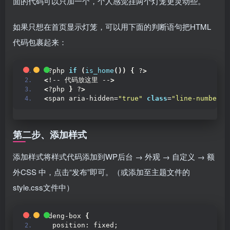
面的代码可以只加一个，个人感觉挂两个灯笼更灵动些。
如果只想在首页显示灯笼，可以用下面的判断语句把HTML
代码包裹起来：
<
?php 
if
(
is_home
())
{
 ?
>
<
!-- 代码放这里 --
>
<
?php 
}
 ?
>
<
span aria-hidden=
"true"
class
=
"line-numbers-
第二步、添加样式
添加样式将样式代码添加到WP后台 → 外观 → 自定义 → 额
外CSS 中，点击“发布”即可。（或添加至主题文件的
style.css文件中）
.deng-box 
{
  position: fixed;