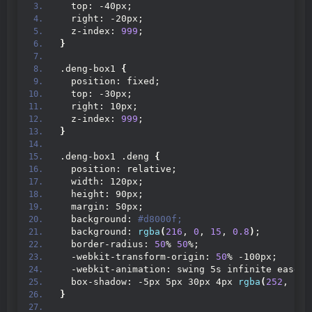
  top: -40px;
  right: -20px;
  z-index: 
999
;
}
.deng-box1 
{
  position: fixed;
  top: -30px;
  right: 10px;
  z-index: 
999
;
}
.deng-box1 .deng 
{
  position: relative;
  width: 120px;
  height: 90px;
  margin: 50px;
  background:
 #d8000f;
  background: 
rgba
(
216
, 
0
, 
15
, 
0.8
)
;
  border-radius: 
50
% 
50
%;
  -webkit-transform-origin: 
50
% -100px;
  -webkit-animation: swing 5s infinite ease-
i
  box-shadow: -5px 5px 30px 4px 
rgba
(
252
, 
144
}