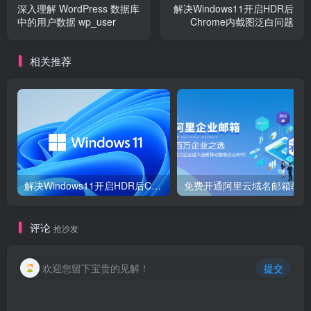
深入理解 WordPress 数据库
解决Windows11开启HDR后
  border-radius: 
0
0
 5px 5px;
中的用户数据 wp_user
Chrome内截图泛白问题
}
.shui-b 
{
相关推荐
  position: absolute;
  top: 14px;
  left: -2px;
  width: 10px;
  height: 10px;
  background:
 #dc8f03;
  border-radius: 
50
%;
}
.shui-c 
{
解决Windows11开启HDR后Chrome内截图泛白问题
  position: absolute;
  top: 18px;
  left: -2px;
  width: 10px;
评论
抢沙发
  height: 35px;
  background:
 #ffa500;
  border-radius: 
0
0
0
 5px;
欢迎您留下宝贵的见解！
提交
}
.deng:before 
{
  position: absolute;