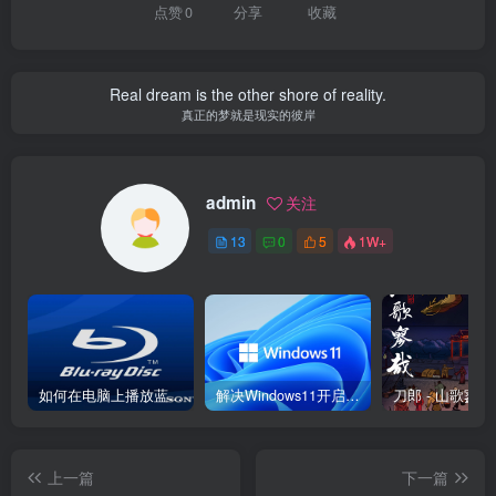
点赞
0
分享
收藏
  height: 90px;
  background:
 #d8000f;
  background: 
rgba
(
216
, 
0
, 
15
, 
0.1
)
;
  margin: -4px 8px 8px 26px;
Real dream is the other shore of reality.
  border-radius: 
50
% 
50
%;
  border: 2px solid
 #dc8f03;
真正的梦就是现实的彼岸
}
.xian 
{
  position: absolute;
admin
关注
  top: -20px;
  left: 60px;
13
0
5
1W+
  width: 2px;
  height: 20px;
  background:
 #dc8f03;
}
.shui-a 
{
  position: relative;
  width: 5px;
如何在电脑上播放蓝光ISO和BDMV蓝光文件夹资源
解决Windows11开启HDR后Chrome内截图泛白问题
  height: 20px;
  margin: -5px 
0
0
 59px;
  -webkit-animation: swing 4s infinite ease-
i
  -webkit-transform-origin: 
50
% -45px;
上一篇
下一篇
  background:
 #ffa500;