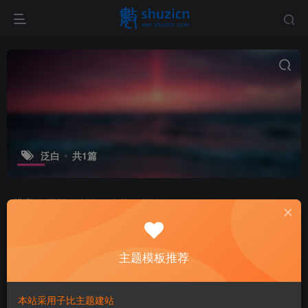
泛白
共1篇
排序
更新
浏览
点赞
评论
主题模板推荐
本站采用子比主题建站