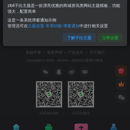
zibll子比主题是一款漂亮优雅的商城资讯类网站主题模板，功能
解决Windows11开启HDR后
强大，配置简单
Chrome内截图泛白问题
这是一条系统弹窗通知示例
技术教程
管理员可在
主题设置-常用功能-弹窗通知
中进行相关设置
3年前
0
了解子比主题
立即设置
友链申请
免责声明
广告合作
关于我们
Copyright © 2023 ·
shuzicn
· 由
Zibll主题
强力驱动.
扫码加QQ群
扫码加微信